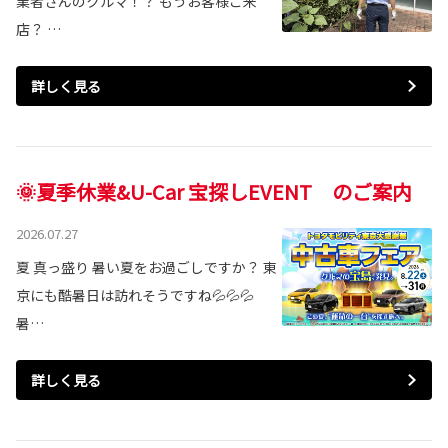
業者さんのクルマ！？ もうお客様ご来
店？ …
詳しく見る
🌞夏季休業&U-Car 宝探しEVENT のご案内
2026.07.27
夏 真っ盛り 暑い夏をお過ごしですか？ 東
京にも酷暑日は訪れそうですね💦💦💦
暑…
詳しく見る