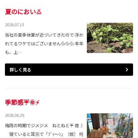
夏のにおい👃
2026.07.13
当社の夏季休業が近づいてきたので 浮か
れてるワケではございません💦💦💦 本年
も、上…
詳しく見る
季節感☔🌞⚡
2026.06.29
梅雨の時期でジメジメ ねとねと☔ 夜☽
寝ていると耳元で「ﾌﾞｩ～ﾝ」（蚊） 何