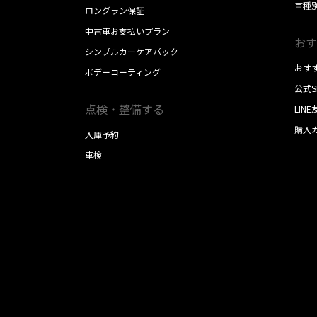
車種
ロングラン保証
中古車お支払いプラン
おす
シンプルカーケアパック
おす
ボデーコーティング
公式
点検・整備する
LIN
購入
入庫予約
車検