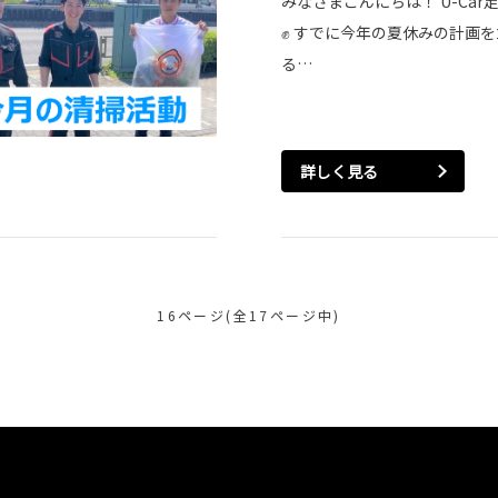
みなさまこんにちは！ U-Car
✊ すでに今年の夏休みの計画
る…
詳しく見る
16ページ(全17ページ中)