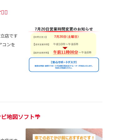
♀️
足立店です
エアコンを
ビ地図ソフト🌴