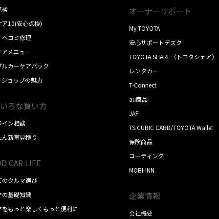
点検
オーナーサポート
ア10(安心点検)
My TOYOTA
・ヘコミ修理
安心サポートデスク
ケアメニュー
TOYOTA SHARE（トヨタシェア）
プルカーケアパック
レンタカー
ノショップの魅力
T-Connect
au商品
いろな買い方
JAF
ライン相談
TS CUBIC CARD/TOYOTA Wallet
たん新車見積り
保険商品
コーティング
D CAR LIFE
MOBI-INN
てのクルマ選び
企業情報
マの基礎知識
マをもっと楽しくもっと便利に
会社概要