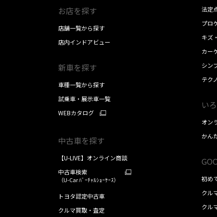
お店を探す
法定
プロケ
店舗一覧から探す
キズ
店内インドアビュー
カー
シン
新車を探す
テク
車種一覧から探す
試乗車・展示車一覧
いろ
WEBカタログ
オン
かん
中古車を探す
【U-LIVE】オンライン商談
GOO
中古車検索
初め
（U-Car ﾊﾞｰﾁｬﾙｼｮｰｹｰｽ）
クル
トヨタ認定中古車
クル
クルマ買取・査定