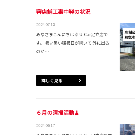
🚧店舗工事中🚧の状況
2024.07.10
みなさまこんにちは🌞 U-Car足立店で
す。 暑い暑い猛暑日が続いて 外に出る
のが…
詳しく見る
６月の清掃活動🧹
2024.06.17