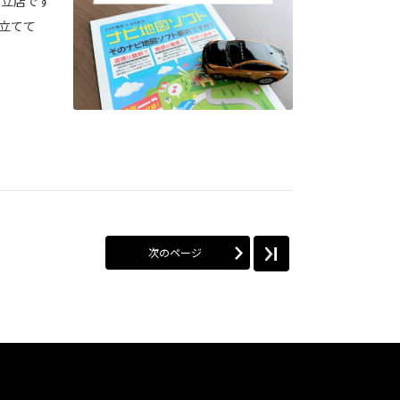
足立店です
を立てて
次のページ