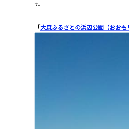
す。
「
大森ふるさとの浜辺公園（おおも