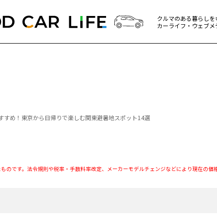
クルマのある暮らしを
カーライフ・ウェブメ
すすめ！東京から日帰りで楽しむ関東避暑地スポット14選
たものです。法令規則や税率・手数料率改定、メーカーモデルチェンジなどにより現在の価