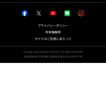
お店を探す
店舗一覧から探す
店内インドアビュー
プライバシーポリシー
所有権解除
新車を探す
サイトのご利用にあたって
車種一覧から探す
試乗車・展示車一覧
WEBカタログ
Copyrigt Toyota Mobility Tokyo Inc. ALL Rights Reserved.
古物営業法許可 東京都公安委員会 第301091904187号
中古車を探す
【U-LIVE】オンライン商談
中古車検索
（U-Car ﾊﾞｰﾁｬﾙｼｮｰｹｰｽ）
トヨタ認定中古車
クルマ買取・査定
ロングラン保証
中古車お支払いプラン
シンプルカーケアパック
ボデーコーティング