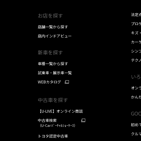
お店を探す
法定
プロケ
店舗一覧から探す
キズ
店内インドアビュー
カー
シン
新車を探す
テク
車種一覧から探す
試乗車・展示車一覧
いろ
WEBカタログ
オン
かん
中古車を探す
【U-LIVE】オンライン商談
GOO
中古車検索
初め
（U-Car ﾊﾞｰﾁｬﾙｼｮｰｹｰｽ）
クル
トヨタ認定中古車