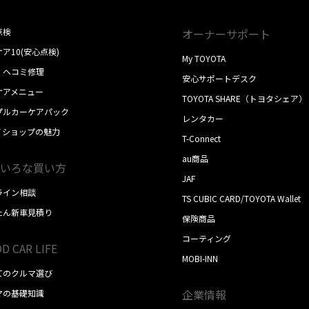
点検
オーナーサポート
ア10(安心点検)
My TOYOTA
・ヘコミ修理
安心サポートデスク
ケアメニュー
TOYOTA SHARE（トヨタシェア）
プルカーケアパック
レンタカー
ノショップの魅力
T-Connect
au商品
いろな買い方
JAF
ライン相談
TS CUBIC CARD/TOYOTA Wallet
たん新車見積り
保険商品
コーティング
D CAR LIFE
MOBI-INN
てのクルマ選び
企業情報
マの基礎知識