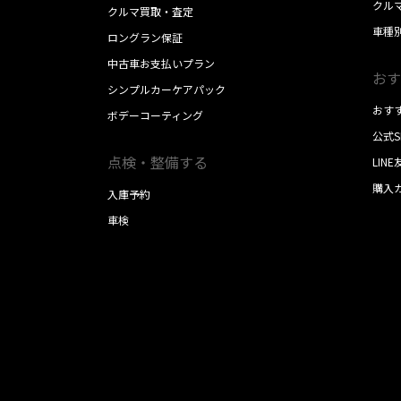
クル
クルマ買取・査定
車種
ロングラン保証
中古車お支払いプラン
おす
シンプルカーケアパック
おす
ボデーコーティング
公式
点検・整備する
LIN
購入
入庫予約
車検