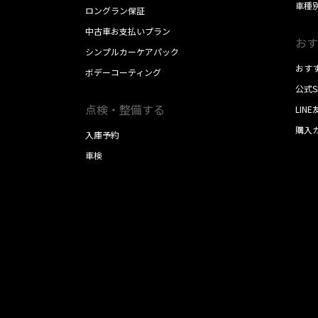
車種
ロングラン保証
中古車お支払いプラン
おす
シンプルカーケアパック
おす
ボデーコーティング
公式
点検・整備する
LIN
購入
入庫予約
車検