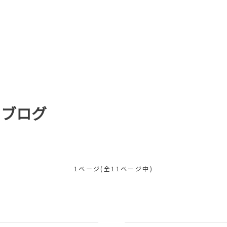
フブログ
1ページ(全11ページ中)