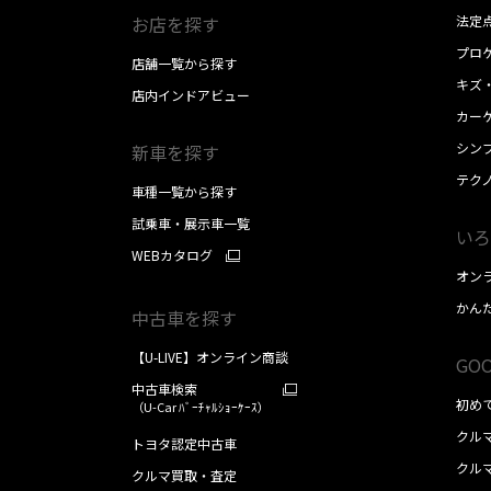
お店を探す
法定
プロケ
店舗一覧から探す
キズ
店内インドアビュー
カー
シン
新車を探す
テク
車種一覧から探す
試乗車・展示車一覧
いろ
WEBカタログ
オン
かん
中古車を探す
【U-LIVE】オンライン商談
GOO
中古車検索
初め
（U-Car ﾊﾞｰﾁｬﾙｼｮｰｹｰｽ）
クル
トヨタ認定中古車
クル
クルマ買取・査定