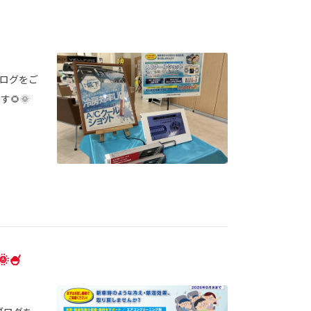
ブログをご
🌻🌞
🍧