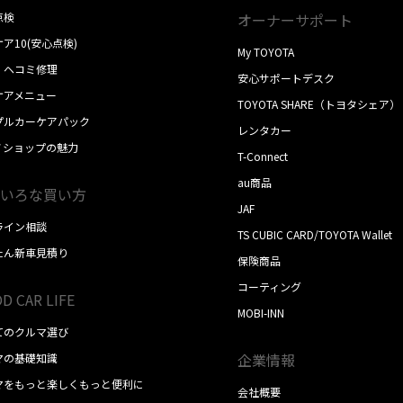
点検
オーナーサポート
ア10(安心点検)
My TOYOTA
・ヘコミ修理
安心サポートデスク
ケアメニュー
TOYOTA SHARE（トヨタシェア）
プルカーケアパック
レンタカー
ノショップの魅力
T-Connect
au商品
いろな買い方
JAF
ライン相談
TS CUBIC CARD/TOYOTA Wallet
たん新車見積り
保険商品
コーティング
D CAR LIFE
MOBI-INN
てのクルマ選び
企業情報
マの基礎知識
マをもっと楽しくもっと便利に
会社概要