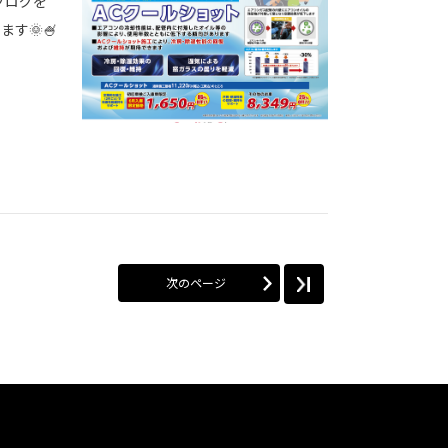
ブログを
す🌞🍧
次のページ