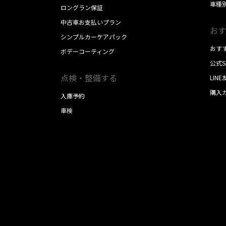
車種
ロングラン保証
中古車お支払いプラン
おす
シンプルカーケアパック
おす
ボデーコーティング
公式
点検・整備する
LIN
購入
入庫予約
車検