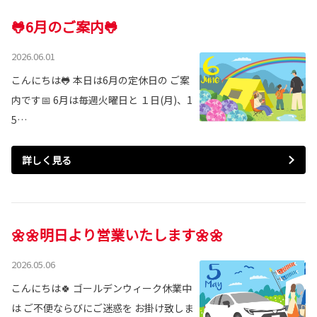
🐸6月のご案内🐸
2026.06.01
こんにちは🐸 本日は6月の定休日の ご案
内です📅 6月は毎週火曜日と １日(月)、1
5…
詳しく見る
🌼🌼明日より営業いたします🌼🌼
2026.05.06
こんにちは🍀 ゴールデンウィーク休業中
は ご不便ならびにご迷惑を お掛け致しま