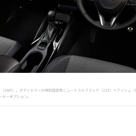
SPORT（2WD）。ボディカラーの特別設定色ニュートラルブラック〈229〉×アッシュ
ーカーオプション。