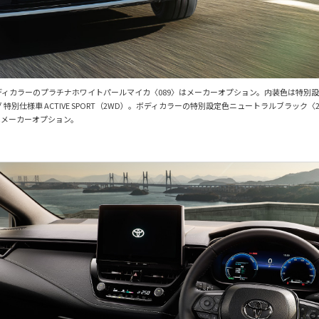
WD）。ボディカラーのプラチナホワイトパールマイカ〈089〉はメーカーオプション。内装色は
別仕様車 ACTIVE SPORT（2WD）。ボディカラーの特別設定色ニュートラルブラック〈
はメーカーオプション。