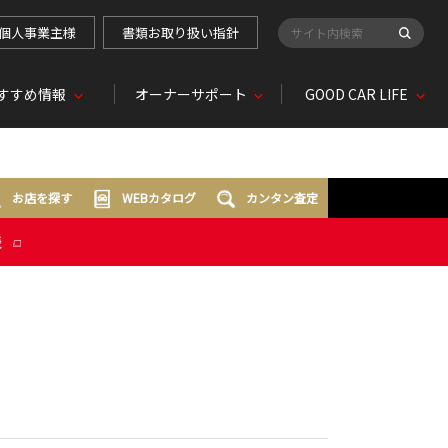
個人事業主様
書類お取り扱い指針
検索キーワード入力
すすめ情報
オーナーサポート
GOOD CAR LIFE
お店を探す
WEBカタログ
カンタン査定
表