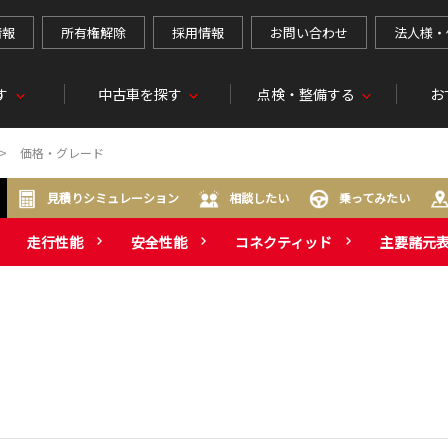
情報
所有権解除
採用情報
お問い合わせ
法人様・
す
中古車を探す
点検・整備する
お
価格・グレード
見積りシミュレーション
相談したい
乗ってみたい
走行性能
安全性能
コネクティッド
主要諸元