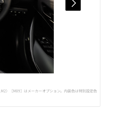
〈1M2〉［M89］はメーカーオプション。内装色は特別設定色