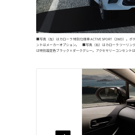
■写真（左）はカローラ 特別仕様車 ACTIVE SPORT（2
ントはメーカーオプション。 ■写真（右）はカローラ ツーリング 特
は特別設定色ブラック×ダークグレー。アクセサリーコンセント