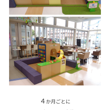
４
か月ごとに