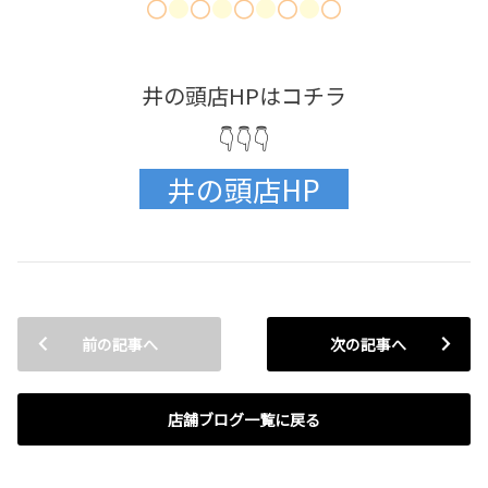
〇
●
〇
●
〇
●
〇
●
〇
井の頭店HPはコチラ
👇👇👇
井の頭店HP
前の記事へ
次の記事へ
店舗ブログ一覧に戻る