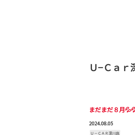
Ｕ−Ｃａｒ
まだまだ８月💦
2024.08.05
Ｕ－ＣＡＲ深川店