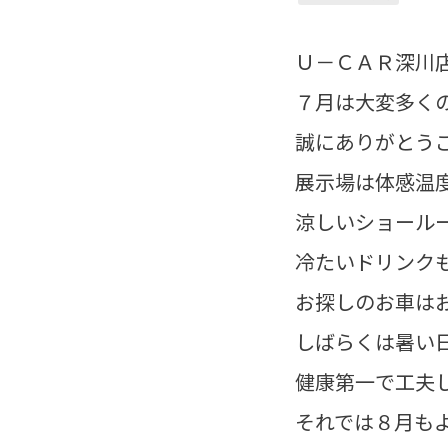
Ｕ－ＣＡＲ深川店です
７月は大変多く
誠にありがとう
展示場は体感温
涼しいショール
冷たいドリンクも
お探しのお車は
しばらくは暑い
健康第一で工夫し
それでは８月も