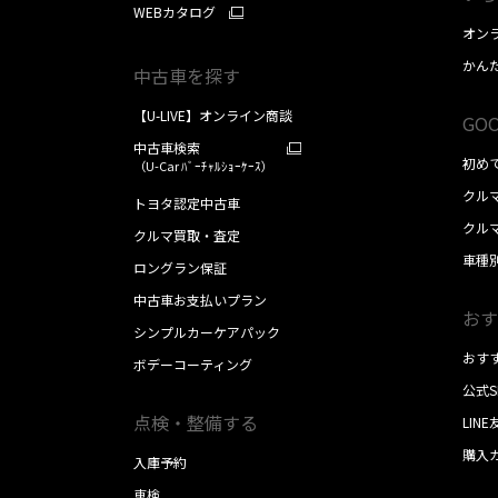
WEBカタログ
オン
かん
中古車を探す
【U-LIVE】オンライン商談
GOO
中古車検索
初め
（U-Car ﾊﾞｰﾁｬﾙｼｮｰｹｰｽ）
クル
トヨタ認定中古車
クル
クルマ買取・査定
車種
ロングラン保証
中古車お支払いプラン
おす
シンプルカーケアパック
おす
ボデーコーティング
公式
点検・整備する
LIN
購入
入庫予約
車検