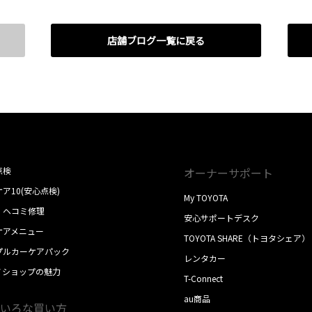
店舗ブログ一覧に戻る
点検
オーナーサポート
ア10(安心点検)
My TOYOTA
・ヘコミ修理
安心サポートデスク
ケアメニュー
TOYOTA SHARE（トヨタシェア）
プルカーケアパック
レンタカー
ノショップの魅力
T-Connect
au商品
いろな買い方