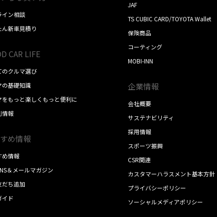
JAF
ライン相談
TS CUBIC CARD/TOYOTA Wallet
たん新車見積り
保険商品
コーティング
D CAR LIFE
MOBI-INN
てのクルマ選び
企業情報
マの基礎知識
マをもっと楽しくもっと便利に
会社概要
別情報
サステナビリティ
採用情報
すめ情報
スポーツ振興
すめ情報
CSR関連
SNS＆メールマガジン
カスタマーハラスメント基本方針
E友だち追加
プライバシーポリシー
ガイド
ソーシャルメディアポリシー