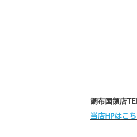
調布国領店TEL(0
当店HPはこ