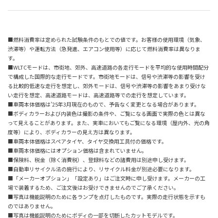
■燃料消費率は定められた試験条件のもとでの値です。お客様の使用環境（気象、
渋滞等）や運転方法（急発進、エアコン使用等）に応じて燃料消費率は異なりま
す。
■WLTCモードは、市街地、郊外、高速道路の各走行モードを平均的な使用時間配分
で構成した国際的な走行モードです。市街地モードは、信号や渋滞等の影響を受け
る比較的低速な走行を想定し、郊外モードは、信号や渋滞等の影響をあまり受けな
い走行を想定、高速道路モードは、高速道路等での走行を想定しています。
■車両本体価格は’25年3月現在のもので、予告なく変更となる場合があります。
■ボディカラーおよび内装色は撮影の条件や、ご覧になる画面で実際の色とは異な
って見えることがあります。また、実車においてもご覧になる環境（屋内外、光の角
度等）により、ボディカラーの見え方は異なります。
■車両本体価格はスペアタイヤ、タイヤ交換用工具付の価格です。
■車両本体価格にはオプション価格は含まれていません。
■保険料、税金（除く消費税）、登録料などの諸費用は別途申し受けます。
■自動車リサイクル法の施行により、リサイクル料金が別途必要になります。
■「メーカーオプション」「設定あり」はご注文時に申し受けます。メーカーの工
場で装着するため、ご注文後はお受けできませんのでご了承ください。
■写真は機能説明のために各ランプを点灯したものです。実際の走行状態を示すも
のではありません。
■写真は機能説明のためにボディの一部を切断したカットモデルです。