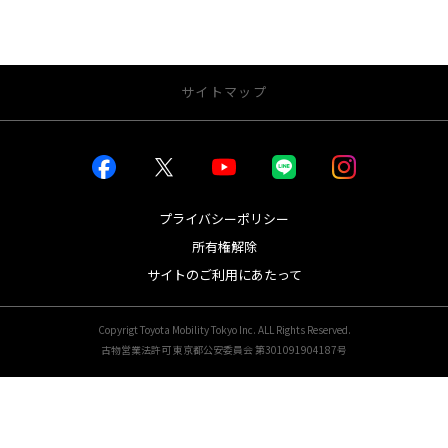
サイトマップ
お店を探す
店舗一覧から探す
店内インドアビュー
プライバシーポリシー
所有権解除
新車を探す
サイトのご利用にあたって
車種一覧から探す
試乗車・展示車一覧
WEBカタログ
Copyrigt Toyota Mobility Tokyo Inc. ALL Rights Reserved.
古物営業法許可 東京都公安委員会 第301091904187号
中古車を探す
【U-LIVE】オンライン商談
中古車検索
（U-Car ﾊﾞｰﾁｬﾙｼｮｰｹｰｽ）