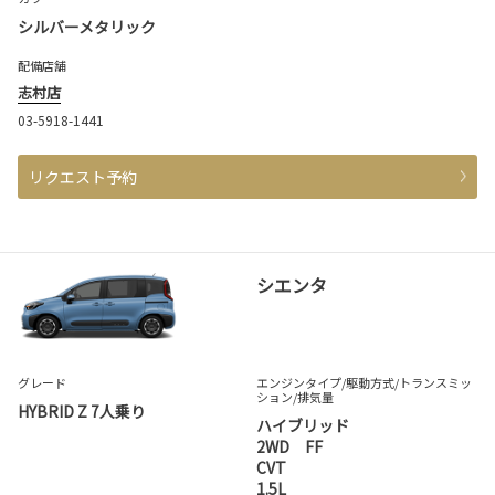
シルバーメタリック
配備店舗
志村店
03-5918-1441
リクエスト予約
シエンタ
グレード
エンジンタイプ
/駆動方式/
トランスミッ
ション
/排気量
HYBRID Z 7人乗り
ハイブリッド
2WD FF
CVT
1.5L