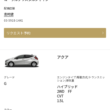
配備店舗
志村店
03-5918-1441
リクエスト予約
アクア
グレード
エンジンタイプ
/駆動方式/
トランスミッ
ション
/排気量
G
ハイブリッド
2WD FF
CVT
1.5L
カラー