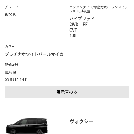
グレード
エンジンタイプ
/駆動方式/
トランスミッ
ション
/排気量
W×B
ハイブリッド
2WD FF
CVT
1.8L
カラー
プラチナホワイトパールマイカ
配備店舗
志村店
03-5918-1441
展示車のみ
ヴォクシー