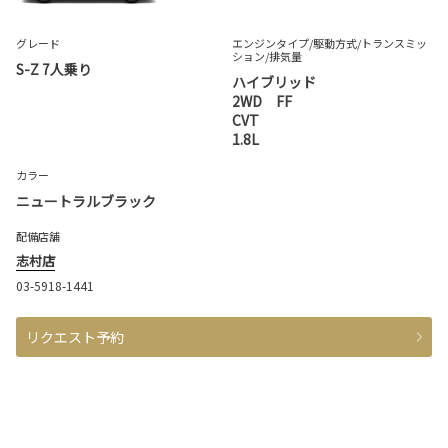
グレード
エンジンタイプ
/駆動方式/
トランスミッ
ション
/排気量
S-Z 7人乗り
ハイブリッド
2WD FF
CVT
1.8L
カラー
ニュートラルブラック
配備店舗
志村店
03-5918-1441
リクエスト予約