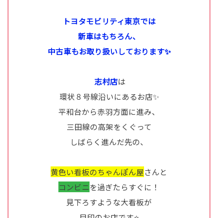
トヨタモビリティ東京では
新車はもちろん、
中古車もお取り扱いしております✨
志村店
は
環状８号線沿いにあるお店✨
平和台から赤羽方面に進み、
三田線の高架をくぐって
しばらく進んだ先の、
黄色い看板のちゃんぽん屋
さんと
コンビニ
を過ぎたらすぐに！
見下ろすような大看板が
目印のお店です⭐