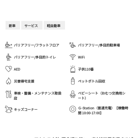
新車
サービス
軽自動車
バリアフリー/フラットフロア
バリアフリー/多目的駐車場
バリアフリー/多目的トイレ
WiFi
AED
子供110番
災害帰宅支援
ペットボトル回収
車検・整備・メンテナンス取扱
ベビーシート（おむつ交換用シ
店
ート）
Ｇ-Station（普通充電）【稼働時
キッズコーナー
間 10:00-17:00】