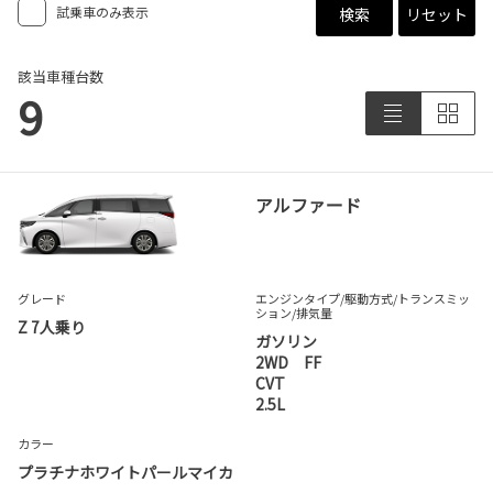
試乗車のみ表示
検索
リセット
該当車種台数
9
アルファード
グレード
エンジンタイプ
/駆動方式/
トランスミッ
ション
/排気量
Z 7人乗り
ガソリン
2WD FF
CVT
2.5L
カラー
プラチナホワイトパールマイカ