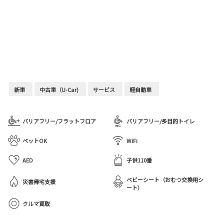
新車
中古車（U-Car)
サービス
軽自動車
バリアフリー/フラットフロア
バリアフリー/多目的トイレ
ペットOK
WiFi
AED
子供110番
ベビーシート（おむつ交換用シ
災害帰宅支援
ート）
クルマ買取