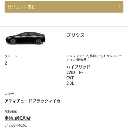
リクエスト予約
プリウス
グレード
エンジンタイプ
/駆動方式/
トランスミッ
ション
/排気量
Z
ハイブリッド
2WD FF
CVT
2.0L
カラー
アティチュードブラックマイカ
配備店舗
東村山美住町店
042-394-6161