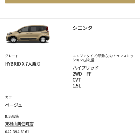
シエンタ
グレード
エンジンタイプ
/駆動方式/
トランスミッ
ション
/排気量
HYBRID X 7人乗り
ハイブリッド
2WD FF
CVT
1.5L
カラー
ベージュ
配備店舗
東村山美住町店
042-394-6161