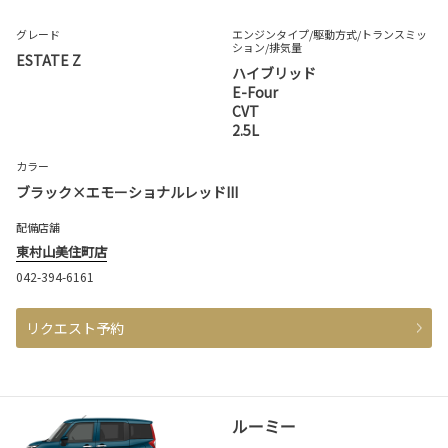
グレード
エンジンタイプ
/駆動方式/
トランスミッ
ション
/排気量
ESTATE Z
ハイブリッド
E-Four
CVT
2.5L
カラー
ブラック×エモーショナルレッドIII
配備店舗
東村山美住町店
042-394-6161
リクエスト予約
ルーミー