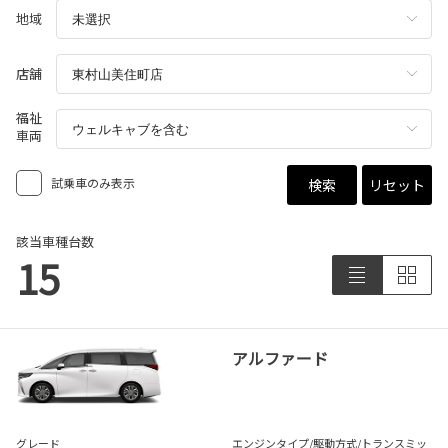
地域
店舗
福祉
車両
試乗車のみ表示
検索
リセット
該当車種台数
15
アルファード
グレード
エンジンタイプ
/駆動方式/
トランスミッ