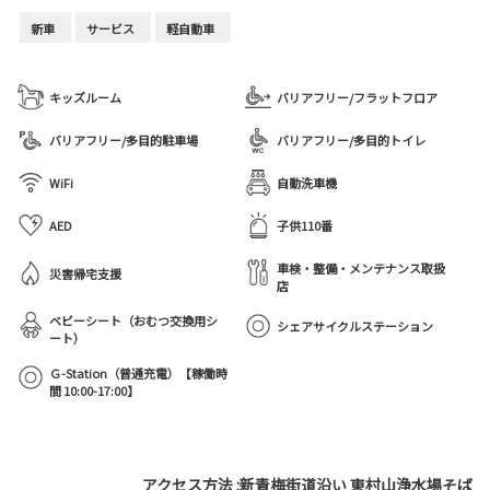
新車
サービス
軽自動車
キッズルーム
バリアフリー/フラットフロア
バリアフリー/多目的駐車場
バリアフリー/多目的トイレ
WiFi
自動洗車機
AED
子供110番
車検・整備・メンテナンス取扱
災害帰宅支援
店
ベビーシート（おむつ交換用シ
シェアサイクルステーション
ート）
Ｇ-Station（普通充電）【稼働時
間 10:00-17:00】
アクセス方法 :新青梅街道沿い 東村山浄水場そば