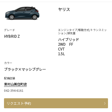
ヤリス
グレード
エンジンタイプ
/駆動方式/
トランスミッ
ション
/排気量
HYBRID Z
ハイブリッド
2WD FF
CVT
1.5L
カラー
ブラック×マッシブグレー
配備店舗
東村山美住町店
042-394-6161
リクエスト予約