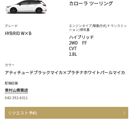
カローラ ツーリング
グレード
エンジンタイプ
/駆動方式/
トランスミッ
ション
/排気量
HYBRID W×B
ハイブリッド
2WD FF
CVT
1.8L
カラー
アティチュードブラックマイカ×プラチナホワイトパールマイカ
配備店舗
東村山青葉店
042-392-6311
リクエスト予約