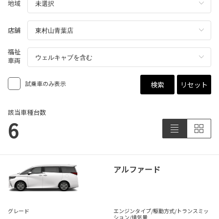
地域
店舗
福祉
車両
試乗車のみ表示
検索
リセット
該当車種台数
6
アルファード
グレード
エンジンタイプ
/駆動方式/
トランスミッ
ション
/排気量