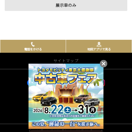
展示車のみ
電話をかける
地図アプリで見る
サイトマップ
お店を探す
店舗一覧から探す
店内インドアビュー
プライバシーポリシー
所有権解除
新車を探す
サイトのご利用にあたって
車種一覧から探す
試乗車・展示車一覧
WEBカタログ
Copyrigt Toyota Mobility Tokyo Inc. ALL Rights Reserved.