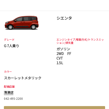
シエンタ
グレード
エンジンタイプ
/駆動方式/
トランスミッ
ション
/排気量
G 7人乗り
ガソリン
2WD FF
CVT
1.5L
カラー
スカーレットメタリック
配備店舗
清瀬店
042-495-2200