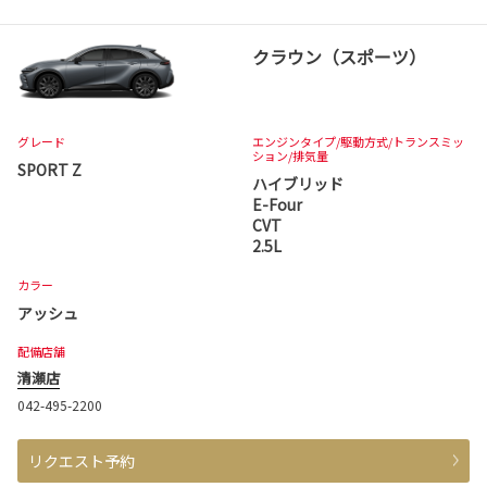
クラウン（スポーツ）
グレード
エンジンタイプ
/駆動方式/
トランスミッ
ション
/排気量
SPORT Z
ハイブリッド
E-Four
CVT
2.5L
カラー
アッシュ
配備店舗
清瀬店
042-495-2200
リクエスト予約