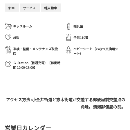
新車
サービス
軽自動車
キッズルーム
授乳室
AED
子供110番
車検・整備・メンテナンス取扱
ベビーシート（おむつ交換用シ
店
ート）
Ｇ-Station（普通充電）【稼働時
間 10:00-17:00】
アクセス方法 :小金井街道と志木街道が交差する郵便局前交差点の
角地。清瀬郵便局の前。
営業日カレンダー