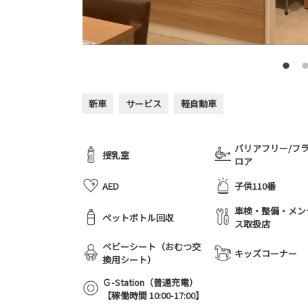
新車
サービス
軽自動車
バリアフリー/フ
授乳室
ロア
AED
子供110番
車検・整備・メン
ペットボトル回収
ス取扱店
ベビーシート（おむつ交
キッズコーナー
換用シート）
Ｇ-Station（普通充電）
【稼働時間 10:00-17:00】