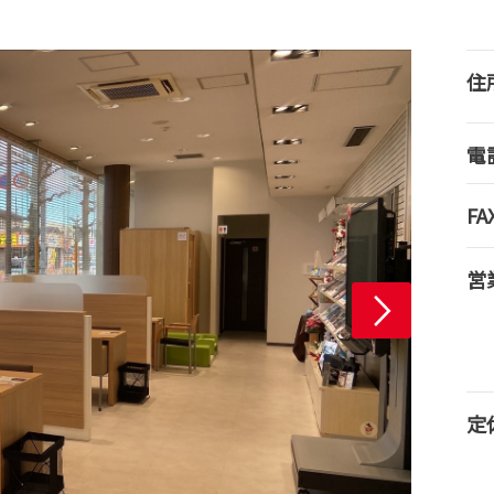
住
電
FA
営
定