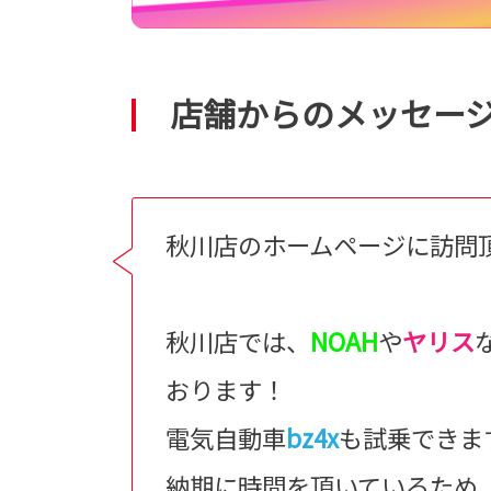
店舗からのメッセー
秋川店のホームページに訪問
秋川店では、
NOAH
や
ヤリス
おります！
電気自動車
bz4x
も試乗できま
納期に時間を頂いているため