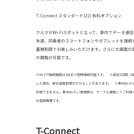
T-Connect スタンダード(22) 有料オプション
クルマがWi-Fiスポットとなって、車内でデータ通
友達、同乗者のスマートフォンやタブレットを接続
量無制限でお楽しみいただけます。さらに大画面の車
の閲覧が可能です。
※Wi-Fi®接続機器は5台まで同時接続可能です。 ※直近3日間（
した場合、終日速度制限がかかることがあります。 ※車内Wi-FiとAp
利用できません。車内Wi-Fiご使用時は、ケーブル接続にてご利用ください。 
の登録商標です。
T-Connect