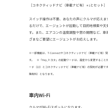
［コネクティッドナビ（車載ナビ有）
とセット］
＊1
スイッチ操作は不要、あなたの声にクルマが応えます
るだけで、エージェントが起動して目的地検索や天
す。また、エアコンの温度調整や窓の開閉など、車
ざまなご要望にエージェントがお応えします。
※一部機能は、T-Connectやコネクティッドナビ（車載ナビ有
す。 ※「Hey,トヨタ」の起動ワードは、設定から変更することができ
ード（22）とコネクティッドナビ（車載ナビ有）の契約が必要です
降有料）となります。
車内Wi-Fi
クルマがWi-Fiスポットになります。