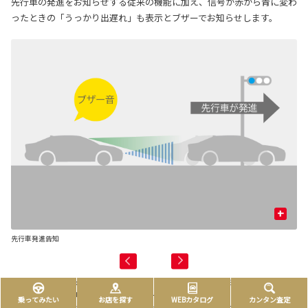
先行車の発進をお知らせする従来の機能に加え、信号が赤から青に変わ
ったときの「うっかり出遅れ」も表示とブザーでお知らせします。
+
先行車発進告知
信
■TMN：Traffic Movement Notification ■右折矢印信号も検知可能です。 ■シ
フトポジションが「P」「R」以外でブレーキペダルを踏んで停車している時に作動
乗ってみたい
お店を探す
WEBカタログ
カンタン査定