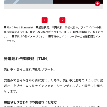
+
赤
■RSA：Road Sign Assist ■道路状況、車両状態、天候状態およびドライバーの操
作状態等によっては、作動しない場合があります。詳しくは取扱説明書をご覧くださ
い。 ■写真は作動イメージです。 ■写真のカメラ・レーダーの検知範囲はイメ
ージです。
発進遅れ告知機能［TMN］
先行車・信号出遅れ防止をサポート。
交差点で信号が赤から青に変わった時や、先行車発進時の「うっかり出
遅れ」をブザー＆マルチインフォメーションディスプレイ表示でお知ら
せします。
■信号切り替わり時の出遅れにも対応