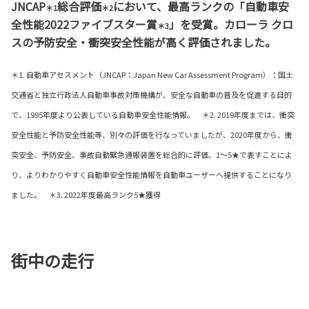
JNCAP
総合評価
において、最高ランクの「自動車安
＊1
＊2
全性能2022ファイブスター賞
」を受賞。カローラ クロ
＊3
スの予防安全・衝突安全性能が高く評価されました。
＊1. 自動車アセスメント（JNCAP：Japan New Car Assessment Program）：国土
交通省と独立行政法人自動車事故対策機構が、安全な自動車の普及を促進する目的
で、1995年度より公表している自動車安全性能情報。 ＊2. 2019年度までは、衝突
安全性能と予防安全性能等、別々の評価を行なっていましたが、2020年度から、衝
突安全、予防安全、事故自動緊急通報装置を総合的に評価、1～5★で表すことによ
り、よりわかりやすく自動車安全性能情報を自動車ユーザーへ提供することになり
ました。 ＊3. 2022年度最高ランク5★獲得
街中の走行