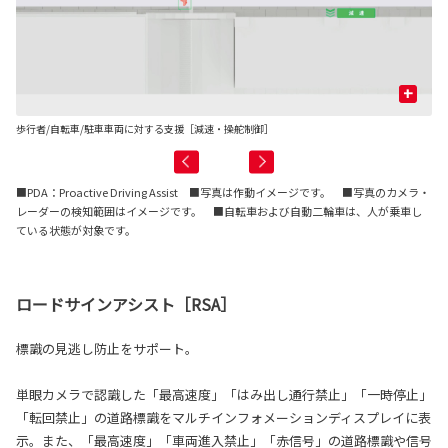
+
歩行者/自転車/駐車車両に対する支援［減速・操舵制御］
先
■PDA：Proactive Driving Assist
■写真は作動イメージです。 ■写真のカメラ・
レーダーの検知範囲はイメージです。 ■自転車および自動二輪車は、人が乗車し
ている状態が対象です。
ロードサインアシスト［RSA］
標識の見逃し防止をサポート。
単眼カメラで認識した「最高速度」「はみ出し通行禁止」「一時停止」
「転回禁止」の道路標識をマルチインフォメーションディスプレイに表
示。また、「最高速度」「車両進入禁止」「赤信号」の道路標識や信号