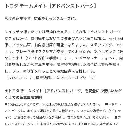
トヨタ チームメイト［アドバンスト パーク］
高度運転支援で、駐車をもっとスムーズに。
スイッチを押すだけで駐車操作を支援してくれるアドバンスト パーク
がさらに進化。並列駐車においては従来のバック駐車に加え、前向き駐
車、バック出庫、前向き出庫が可能になりました。ステアリング、アク
セル、ブレーキ操作をクルマが支援してくれるため、安心してラクに停
められます（シフト操作は手動）。また、カメラやソナーによって、周
囲を監視しながら駐車を支援。障害物を検知した場合には警報を鳴ら
し、ブレーキ制御を行うことで接触回避を支援します。
［GR SPORT、Zに標準装備。Sにメーカーオプション］
⚠トヨタ チームメイト［アドバンスト パーク］を安全にお使いいただ
く上での留意事項説明
■公道を走行するときは、法定速度や制限速度を遵守してください。 ■アドバン
スト パークは、あくまで運転を支援する機能です。システムを過信せず、必ずドラ
イバーが責任を持って周囲の状況を把握し、安全運転を心がけてください。 ■ア
ドバンスト パークは、駐車環境や周辺状況によっては使用できない場合がありま