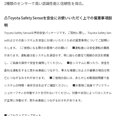
2種類のセンサーで高い認識性能と信頼性を両立。
⚠Toyota Safety Senseを安全にお使いいただく上での留意事項説
明
Toyota Safety Senseは予防安全パッケージです。ご契約に際し、Toyota Safety Sen
seおよびその各システムを安全にお使いいただくための留意事項についてご説明い
たします。（ご使用になる際のお客様へのお願い） ■運転者には安全運転の義務
があります。運転者は各システムを過信せず、常に自らの責任で周囲の状況を把握
し、ご自身の操作で安全を確保してください。 ■各システムに頼ったり、安全を
委ねる運転をすると思わぬ事故につながり、重大な傷害におよぶか最悪の場合は死
亡につながるおそれがあります。 ■ご使用の前には、あらかじめ取扱説明書で各
システムの特徴・操作方法を必ずご確認ください。 ■お客様ご自身でプリクラッ
シュセーフティの作動テストを行わないでください。対象や状況によってはシステム
が正常に作動せず、思わぬ事故につながるおそれがあります。
■ソフトウェアアップデート