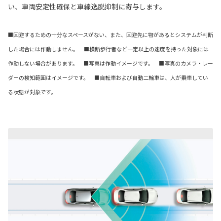
い、車両安定性確保と車線逸脱抑制に寄与します。
■回避するための十分なスペースがない、また、回避先に物があるとシステムが判断
した場合には作動しません。 ■横断歩行者など一定以上の速度を持った対象には
作動しない場合があります。 ■写真は作動イメージです。 ■写真のカメラ・レー
ダーの検知範囲はイメージです。 ■自転車および自動二輪車は、人が乗車してい
る状態が対象です。