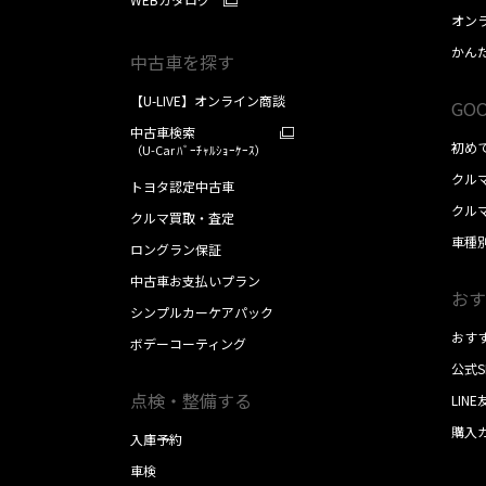
オン
かん
中古車を探す
【U-LIVE】オンライン商談
GOO
中古車検索
初め
（U-Car ﾊﾞｰﾁｬﾙｼｮｰｹｰｽ）
クル
トヨタ認定中古車
クル
クルマ買取・査定
車種
ロングラン保証
中古車お支払いプラン
おす
シンプルカーケアパック
おす
ボデーコーティング
公式
点検・整備する
LIN
購入
入庫予約
車検