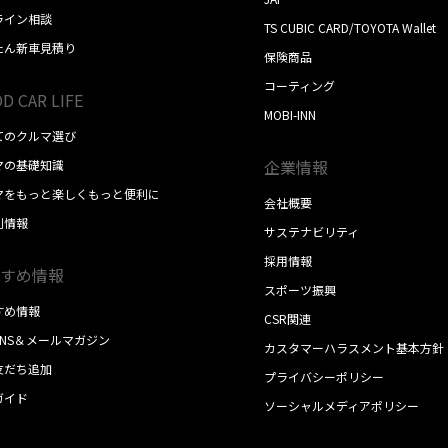
ライン相談
TS CUBIC CARD/TOYOTA Wallet
たん新車見積り
保険商品
コーティング
D CAR LIFE
MOBI-INN
てのクルマ選び
企業情報
マの基礎知識
マをもっと楽しくもっと便利に
会社概要
別情報
サステナビリティ
採用情報
すめ情報
スポーツ振興
すめ情報
CSR関連
SNS＆メールマガジン
カスタマーハラスメント基本方針
E友だち追加
プライバシーポリシー
ガイド
ソーシャルメディアポリシー