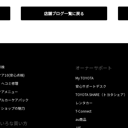
店舗ブログ一覧に戻る
点検
オーナーサポート
ア10(安心点検)
My TOYOTA
・ヘコミ修理
安心サポートデスク
ケアメニュー
TOYOTA SHARE（トヨタシェア）
プルカーケアパック
レンタカー
ノショップの魅力
T-Connect
au商品
いろな買い方
JAF