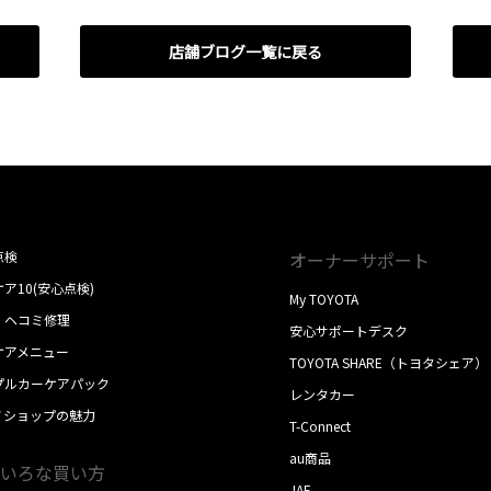
店舗ブログ一覧に戻る
点検
オーナーサポート
ア10(安心点検)
My TOYOTA
・ヘコミ修理
安心サポートデスク
ケアメニュー
TOYOTA SHARE（トヨタシェア）
プルカーケアパック
レンタカー
ノショップの魅力
T-Connect
au商品
いろな買い方
JAF