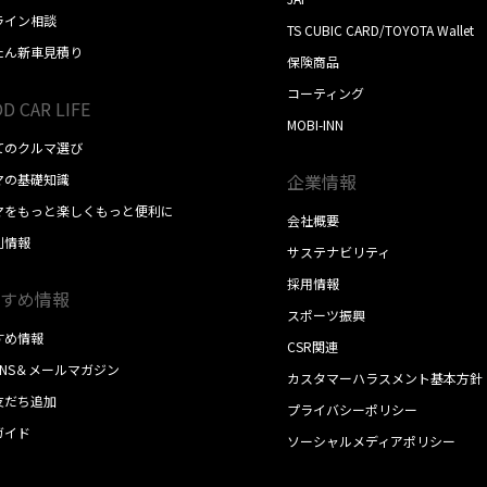
ライン相談
TS CUBIC CARD/TOYOTA Wallet
たん新車見積り
保険商品
コーティング
D CAR LIFE
MOBI-INN
てのクルマ選び
企業情報
マの基礎知識
マをもっと楽しくもっと便利に
会社概要
別情報
サステナビリティ
採用情報
すめ情報
スポーツ振興
すめ情報
CSR関連
SNS＆メールマガジン
カスタマーハラスメント基本方針
E友だち追加
プライバシーポリシー
ガイド
ソーシャルメディアポリシー