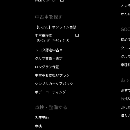
オン
かん
中古車を探す
【U-LIVE】オンライン商談
GOO
中古車検索
初め
（U-Car ﾊﾞｰﾁｬﾙｼｮｰｹｰｽ）
クル
トヨタ認定中古車
クル
クルマ買取・査定
車種
ロングラン保証
中古車お支払いプラン
おす
シンプルカーケアパック
おす
ボデーコーティング
公式
点検・整備する
LIN
購入
入庫予約
車検