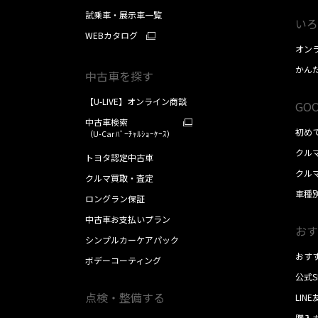
ただきます
試乗車・展示車一覧
いろ
03-5917-2186
WEBカタログ
オン
かん
中古車を探す
【U-LIVE】オンライン商談
GOO
中古車検索
初め
（U-Car ﾊﾞｰﾁｬﾙｼｮｰｹｰｽ）
クル
トヨタ認定中古車
クル
クルマ買取・査定
車種
ロングラン保証
中古車お支払いプラン
おす
シンプルカーケアパック
おす
ボデーコーティング
公式
点検・整備する
LIN
購入