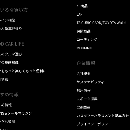
au商品
いろな買い方
JAF
ライン相談
TS CUBIC CARD/TOYOTA Wallet
たん新車見積り
保険商品
コーティング
D CAR LIFE
MOBI-INN
てのクルマ選び
企業情報
マの基礎知識
マをもっと楽しくもっと便利に
会社概要
別情報
サステナビリティ
採用情報
すめ情報
スポーツ振興
すめ情報
CSR関連
SNS＆メールマガジン
カスタマーハラスメント基本方針
E友だち追加
プライバシーポリシー
ガイド