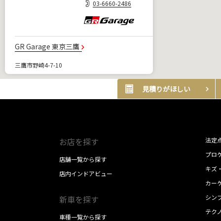
03-6660-2486
GR Garage 東京三鷹
三鷹市野崎4-7-10
10:00～18:00
見積りがほしい
※ 12:00～13:00は電
話受付を休止させてい
ただきます
0422-39-6586
お店を探す
法定
プロケ
店舗一覧から探す
GR Garage 東京北
キズ
店内インドアビュー
カー
北区昭和町３－６－１６
シン
10:00～18:00
新車を探す
※ 12:00～13:00は電
テク
車種一覧から探す
話受付を休止させてい