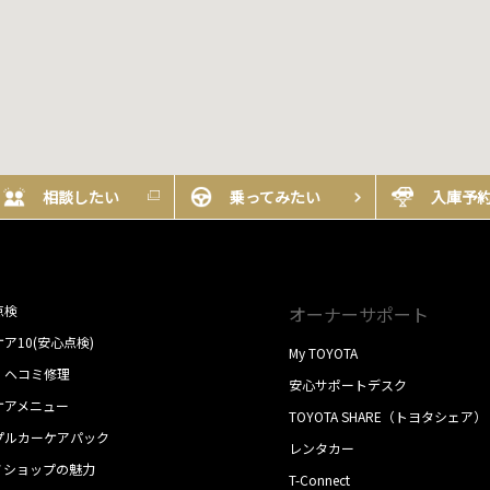
相談したい
乗ってみたい
入庫予
点検
オーナーサポート
ア10(安心点検)
My TOYOTA
・ヘコミ修理
安心サポートデスク
ケアメニュー
TOYOTA SHARE（トヨタシェア）
プルカーケアパック
レンタカー
ノショップの魅力
T-Connect